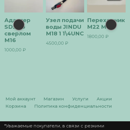
Узел подачи
Переходник
Переходни
воды JINDU
М22 М16
1 1\4UNC
М18 1 1\4UNC
M16
1800,00
₽
4500,00
₽
1800,00
₽
Мой аккаунт
Магазин
Услуги
Акции
Корзина
Политика конфиденциальности
*Уважаемые покупатели, в связи с резкими