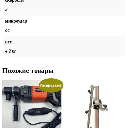
скорости
2
микроудар
да
вес
4,2 кг
Похожие товары
Распродажа!