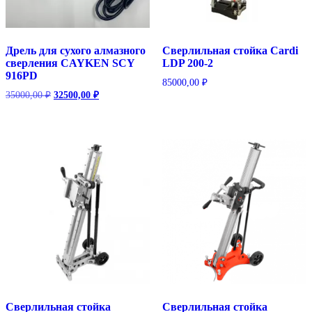
Дрель для сухого алмазного
Сверлильная стойка Cardi
сверления CAYKEN SCY
LDP 200-2
916PD
85000,00
₽
Первоначальная
Текущая
35000,00
₽
32500,00
₽
цена
цена:
составляла
32500,00 ₽.
35000,00 ₽.
Сверлильная стойка
Сверлильная стойка