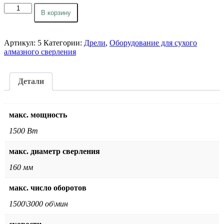
Количество
В корзину
товара
Дрель
для
сухого
Артикул:
5
Категории:
Дрели
,
Оборудование для сухого
алмазного
алмазного сверления
сверления
MILWAUKEE
DD
Детали
2-
160
XE.
макс. мощность
Цена:
по
1500 Вт
запросу
макс. диаметр сверления
160 мм
макс. число оборотов
1500\3000 об\мин