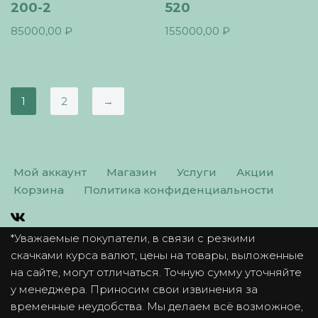
200-2
520
85000,00
₽
155000,00
₽
1
2
→
Мой аккаунт
Магазин
Услуги
Акции
Корзина
Политика конфиденциальности
*Уважаемые покупатели, в связи с резкими
скачками курса валют, цены на товары, выложенные
на сайте, могут отличаться. Точную сумму уточняйте
у менеджера. Приносим свои извинения за
временные неудобства. Мы делаем всё возможное,