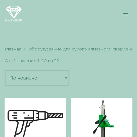
Перейти
к
содержимому
Главная
\
Оборудование для сухого алмазного сверления
Отображение 1–20 из 22