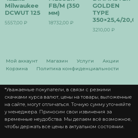
Milwaukee
FB/M (350
GOLDEN
DCWUT 125
мм)
TYPE
350×25,4/20,0
5557,00
₽
18732,00
₽
3210,00
₽
Мой аккаунт
Магазин
Услуги
Акции
Корзина
Политика конфиденциальности
*Уважаемые покупатели, в связи с резкими
скачками курса валют, цены на товары, выложенные
на сайте, могут отличаться. Точную сумму уточняйте
у менеджера. Приносим свои извинения за
временные неудобства. Мы делаем всё возможное,
чтобы держать все цены в актуальном состоянии.