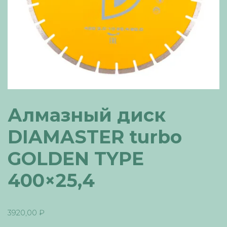
Алмазный диск
DIAMASTER turbo
GOLDEN TYPE
400×25,4
3920,00
₽