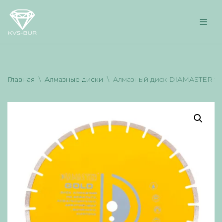
Перейти
к
содержимому
Главная
\
Алмазные диски
\
Алмазный диск DIAMASTER tu