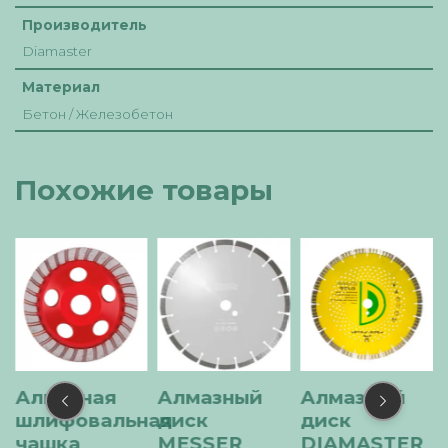
Производитель
Diamaster
Материал
Бетон / Железобетон
Похожие товары
Алмазная
Алмазный
Алмазный
шлифовальная
диск
диск
чашка
MESSER
DIAMASTER